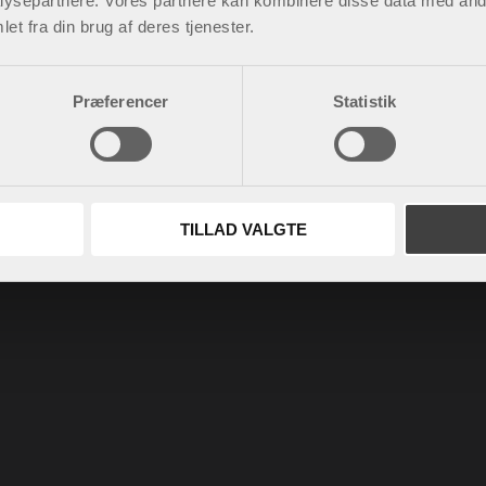
ysepartnere. Vores partnere kan kombinere disse data med andr
et fra din brug af deres tjenester.
Præferencer
Statistik
TILLAD VALGTE