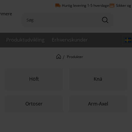
local_shipping
payment
Hurtig levering 1-5 hverdage
Sikker og
emmere
Produktudvikling
Erhvervskunder
Produkter
Höft
Knä
Ortoser
Arm-Axel