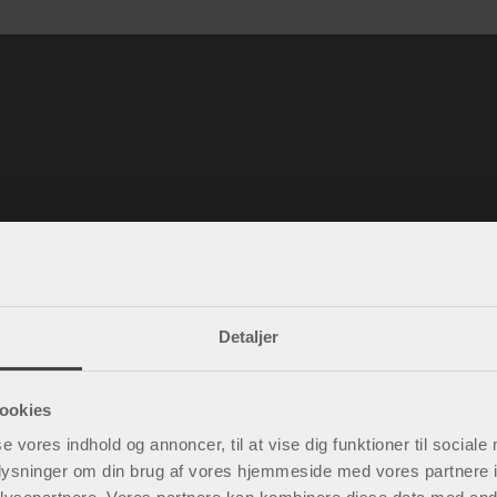
Spørgsmål og svar
Detaljer
Købsbetingelser
Policy & cookies
ookies
Mine sider
Kontakt os
se vores indhold og annoncer, til at vise dig funktioner til sociale
Ledige stillinger
oplysninger om din brug af vores hjemmeside med vores partnere i