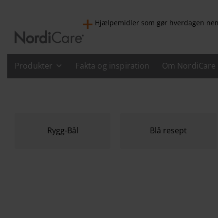
Hjælpemidler som gør hverdagen n
Produkter
Fakta og inspiration
Om NordiCare
Rygg-Bål
Blå resept