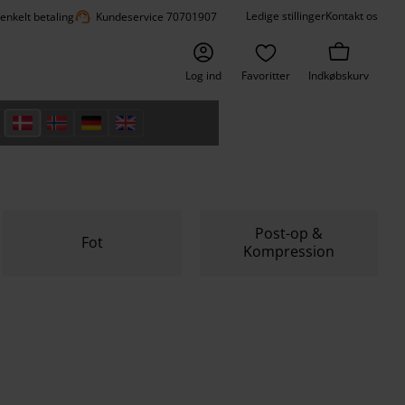
support_agent
Ledige stillinger
Kontakt os
 enkelt betaling
Kundeservice 70701907
Log ind
Favoritter
Indkøbskurv
Post-op &
Fot
Kompression