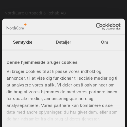
NordiCare Ortopedi & Rehab AB
Solrosvägen 1
263 62 Viken
Sverige
Samtykke
Detaljer
Om
Tel. 70701907
info@nordicare.se
CVR-nummer: 556493-4304
Denne hjemmeside bruger cookies
Vi bruger cookies til at tilpasse vores indhold og
annoncer, til at vise dig funktioner til sociale medier og til
at analysere vores trafik. Vi deler også oplysninger om
Spørgsmål og svar
din brug af vores hjemmeside med vores partnere inden
Købsbetingelser
for sociale medier, annonceringspartnere og
Policy & cookies
analysepartnere. Vores partnere kan kombinere disse
Mine sider
data med andre oplysninger, du har givet dem, eller som
Kontakt os
de har indsamlet fra din brug af deres tjenester.
Ledige stillinger