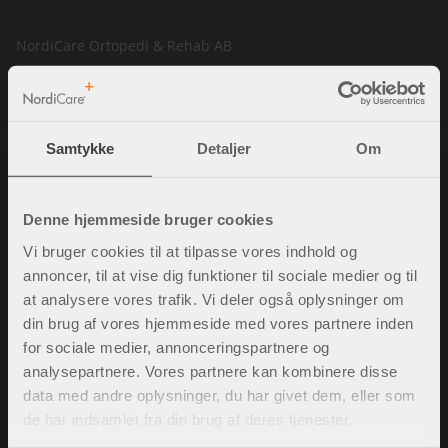
NordiCare Ortopedi & Rehab AB
Solrosvägen 1
263 62 Viken
Sverige
Samtykke
Detaljer
Om
Tel. 70701907
info@nordicare.se
CVR-nummer: 556493-4304
Denne hjemmeside bruger cookies
Vi bruger cookies til at tilpasse vores indhold og
annoncer, til at vise dig funktioner til sociale medier og til
at analysere vores trafik. Vi deler også oplysninger om
Spørgsmål og svar
din brug af vores hjemmeside med vores partnere inden
Købsbetingelser
for sociale medier, annonceringspartnere og
Policy & cookies
analysepartnere. Vores partnere kan kombinere disse
Mine sider
data med andre oplysninger, du har givet dem, eller som
Kontakt os
de har indsamlet fra din brug af deres tjenester.
Ledige stillinger