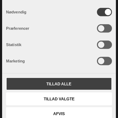
S
Nødvendig
a
m
t
Præferencer
y
k
k
Statistik
e
v
Marketing
a
l
g
TILLAD ALLE
TILLAD VALGTE
AFVIS