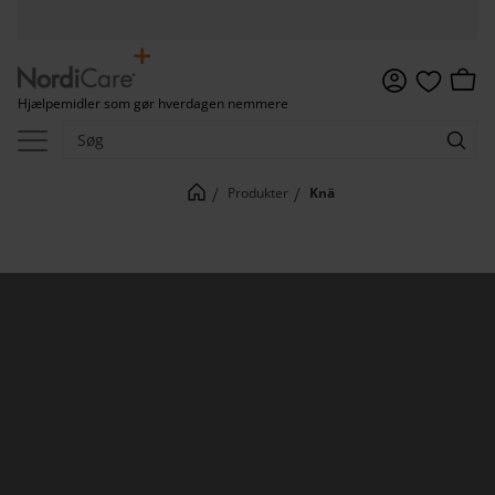
Menu
Indkø
Hjælpemidler som gør hverdagen nemmere
Favoritter
Produkter
Knä