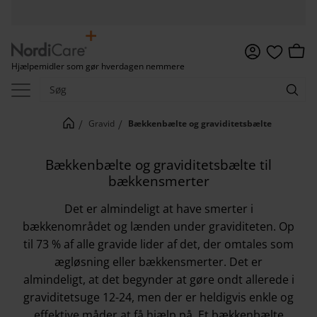
Menu
Indkø
Hjælpemidler som gør hverdagen nemmere
Favoritter
Gravid
Bækkenbælte og graviditetsbælte
Bækkenbælte og graviditetsbælte til
bækkensmerter
Det er almindeligt at have smerter i
bækkenområdet og lænden under graviditeten. Op
til 73 % af alle gravide lider af det, der omtales som
ægløsning eller bækkensmerter. Det er
almindeligt, at det begynder at gøre ondt allerede i
graviditetsuge 12-24, men der er heldigvis enkle og
effektive måder at få hjælp på. Et bækkenbælte