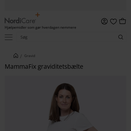
Menu
Indkø
Hjælpemidler som gør hverdagen nemmere
Favoritter
Gravid
MammaFix graviditetsbælte