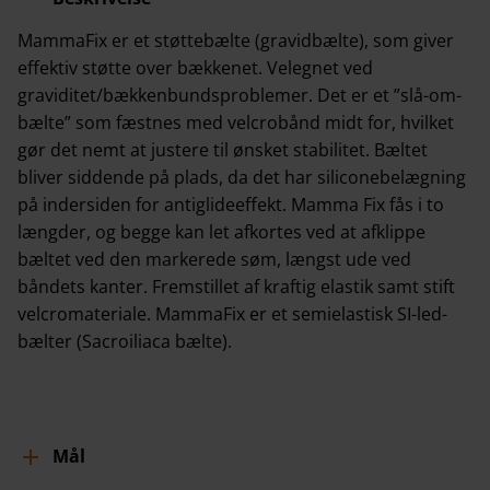
MammaFix er et støttebælte (gravidbælte), som giver
effektiv støtte over bækkenet. Velegnet ved
graviditet/bækkenbundsproblemer. Det er et ”slå-om-
bælte” som fæstnes med velcrobånd midt for, hvilket
gør det nemt at justere til ønsket stabilitet. Bæltet
bliver siddende på plads, da det har siliconebelægning
på indersiden for antiglideeffekt. Mamma Fix fås i to
længder, og begge kan let afkortes ved at afklippe
bæltet ved den markerede søm, længst ude ved
båndets kanter. Fremstillet af kraftig elastik samt stift
velcromateriale. MammaFix er et semielastisk SI-led-
bælter (Sacroiliaca bælte).
Mål