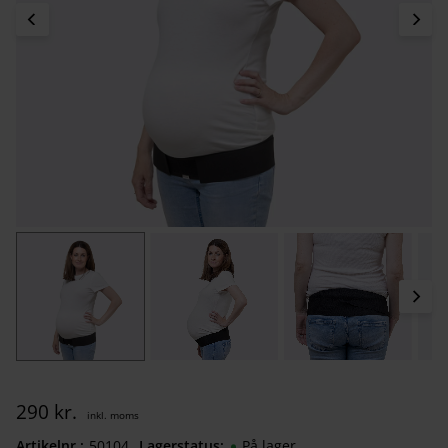
290
kr.
Artikelnr.
501040040
Lagerstatus
På lager