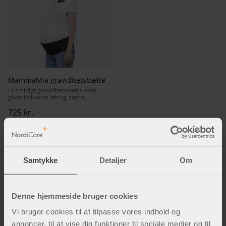
MammaMia graviditetsbælte
Et smidigt graviditetsbælte som
giver bekvemt løft og støtte.
725
kr.
Samtykke
Detaljer
Om
Fakta og inspiration
Denne hjemmeside bruger cookies
Vi bruger cookies til at tilpasse vores indhold og
annoncer, til at vise dig funktioner til sociale medier og til