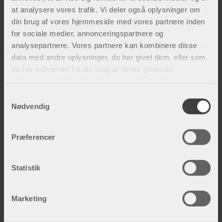
at analysere vores trafik. Vi deler også oplysninger om
din brug af vores hjemmeside med vores partnere inden
for sociale medier, annonceringspartnere og
analysepartnere. Vores partnere kan kombinere disse
data med andre oplysninger, du har givet dem, eller som
de har indsamlet fra din brug af deres tjenester.
Kompression efter æstetisk eller
rekonstruktiv plastikkirurgi
S
Nødvendig
Som plastikkirurg, læge eller sygeplejerske inden for
a
æstetisk kirurgi ønsker du at give dine patienter den
m
bedst mulige helhedsoplevelse. I forbindel...
t
Præferencer
y
k
k
Statistik
e
v
Marketing
a
l