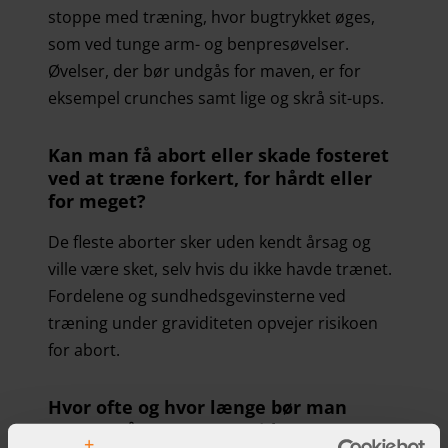
stoppe med træning, hvor bugtrykket øges,
som ved tunge arm- og benpresøvelser.
Øvelser, der bør undgås for maven, er for
eksempel crunches samt lige og skrå sit-ups.
Kan man få abort eller skade fosteret
ved at træne forkert, for hårdt eller
for meget?
De fleste aborter sker uden kendt årsag og
ville være sket, selv hvis du ikke havde trænet.
Fordelene og sundhedsgevinsterne ved
træning under graviditeten opvejer risikoen
for abort.
Hvor ofte og hvor længe bør man
træne, når man er gravid?