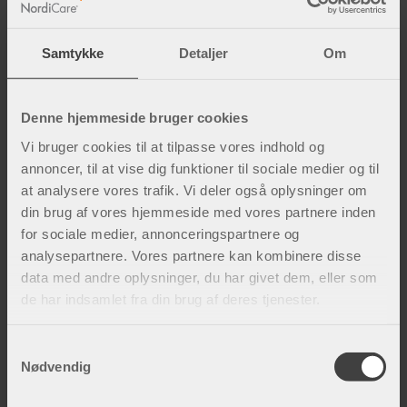
Hvor længe du kan træne afhænger af, hvilken
træningsform du vælger, og hvordan du
Samtykke
Detaljer
Om
oplever træningen. Du kan lade
træningspassene vare mellem 30-60 min.
Tilpas intensiteten til længden af passet og
Denne hjemmeside bruger cookies
træn på moderat intensitet, dvs. ikke over 160
Vi bruger cookies til at tilpasse vores indhold og
pulsslag/minut. Er du ikke vant til at træne, så
annoncer, til at vise dig funktioner til sociale medier og til
at analysere vores trafik. Vi deler også oplysninger om
arbejd i det tempo, der føles godt, og tænk, at
din brug af vores hjemmeside med vores partnere inden
det skal være behageligt at føre en samtale
for sociale medier, annonceringspartnere og
under træningen. Anbefalet træningsprogram
analysepartnere. Vores partnere kan kombinere disse
under graviditet er 30 minutter om dagen eller
data med andre oplysninger, du har givet dem, eller som
150 minutter om ugen.
de har indsamlet fra din brug af deres tjenester.
Bør man som gravid deltage i idrætter,
S
der indebærer fysisk kontakt?
Nødvendig
a
m
Jeg synes, det bør undgås. Du er gravid i så