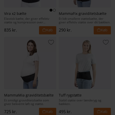
Vira x2 bælte
MammaFix graviditetsbælte
Elastisk bælte, der giver effektiv
Et lidt smallere støttebælte, der
støtte og kompression over
giver effektiv støtte over dit bækken.
overkroppen.
835
kr.
290
kr.
Gem som favorit
Gem 
MammaMia graviditetsbælte
Tuff rygstøtte
Et smidigt graviditetsbælte som
Stabil støtte over lænderyg og
giver bekvemt løft og støtte.
bækken.
725
kr.
495
kr.