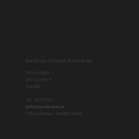
NordiCare Ortopedi & Rehab AB
Solrosvägen 1
263 62 Viken
Sverige
Tel. 70701907
info@nordicare.se
CVR-nummer: 556493-4304