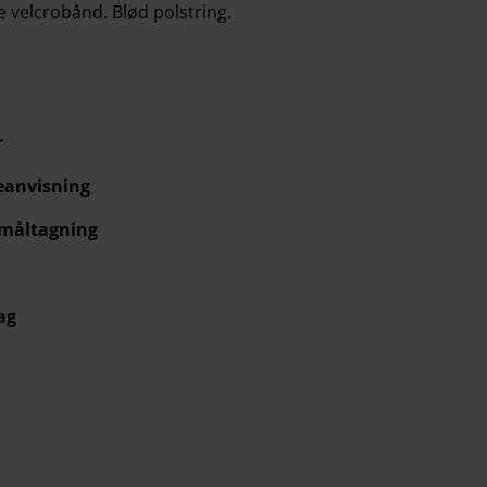
e velcrobånd. Blød polstring.
r
eanvisning
 måltagning
ag