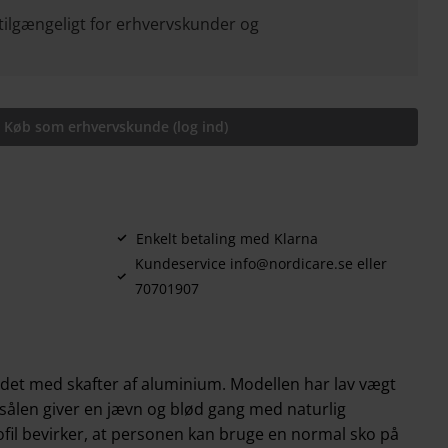
tilgængeligt for erhvervskunder og
Køb som erhvervskunde (log ind)
Enkelt betaling med Klarna
Kundeservice info@nordicare.se eller
70701907
ddet med skafter af aluminium. Modellen har lav vægt
esålen giver en jævn og blød gang med naturlig
rofil bevirker, at personen kan bruge en normal sko på