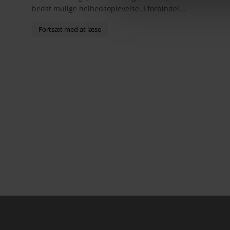
a
bedst mulige helhedsoplevelse. I forbindel...
l
g