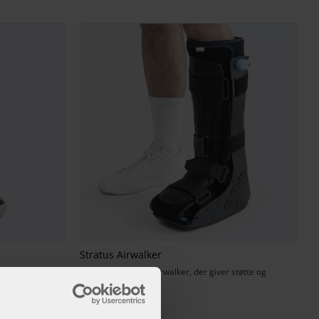
Stratus Airwalker
ker, der giver
En itilpasningsbar airwalker, der giver støtte og
komfort.