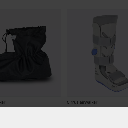
ker
Cirrus airwalker
k, der trækkes udenpå din Walker.
Cirrus er en individuelt tilpasset airwal
maksimal støtte og komfort.