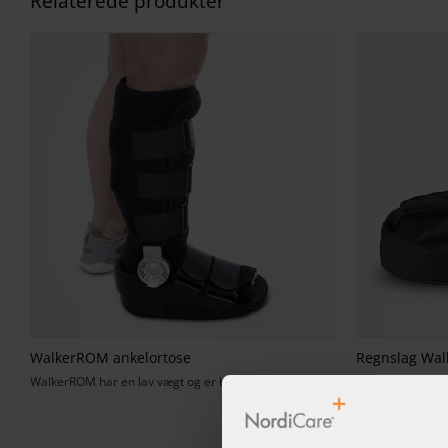
Relaterede produkter
WalkerROM ankelortose
Regnslag Wal
WalkerROM har en lav vægt og er brugervenlig.
Praktisk overtræ