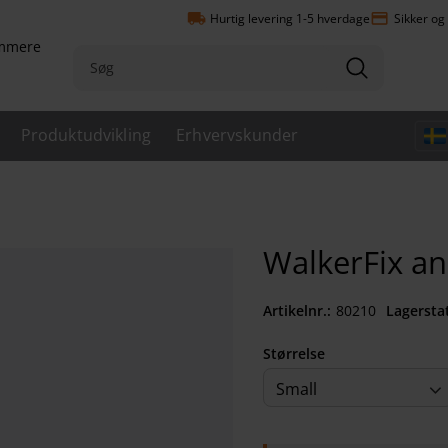
local_shipping
payment
Hurtig levering 1-5 hverdage
Sikker og
emmere
Produktudvikling
Erhvervskunder
WalkerFix an
Artikelnr.
802100040
Lagersta
Størrelse
Small