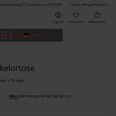
support_agent
Ledige stillinger
Kontakt os
 enkelt betaling
Kundeservice 70701907
Log ind
Favoritter
Indkøbskurv
kelortose
tus
På lager
Størrelsesguide og måltagning