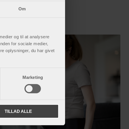
Om
 medier og til at analysere
nden for sociale medier,
e oplysninger, du har givet
Marketing
TILLAD ALLE