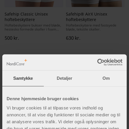
Safehip Classic Unisex
Safehip® AirX Unisex
hoftebeskyttere
hoftebeskyttere
Hoftebeskyttere bukser med bløde,
Hoftebeskyttere med fastsyede
hestesko formede skaller i foam
bløde, tekstile skaller.
materiale.
500
kr.
630
kr.
Fakta og inspiration
Samtykke
Detaljer
Om
Denne hjemmeside bruger cookies
Vi bruger cookies til at tilpasse vores indhold og
annoncer, til at vise dig funktioner til sociale medier og til
at analysere vores trafik. Vi deler også oplysninger om
din brug af vores hjemmeside med vores partnere inden