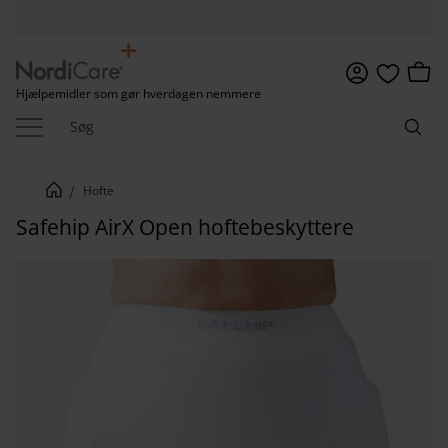
Menu
Indkø
Hjælpemidler som gør hverdagen nemmere
Favoritter
Hofte
Safehip AirX Open hoftebeskyttere