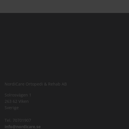
NordiCare Ortopedi & Rehab AB
Solrosvägen 1
263 62 Viken
Sverige
Tel. 70701907
info@nordicare.se