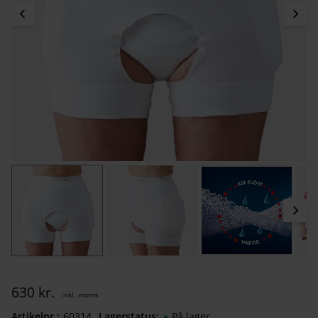
630
kr.
Artikelnr.
603140930
Lagerstatus
På lager