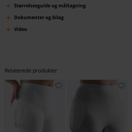
Størrelsesguide og måltagning
Dokumenter og bilag
Video
Relaterede produkter
Gem som favorit
Gem 