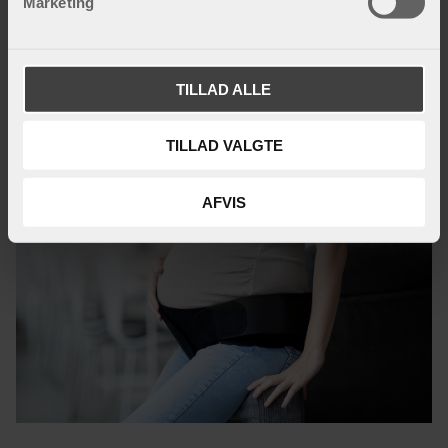
Marketing
a
l
g
TILLAD ALLE
TILLAD VALGTE
AFVIS