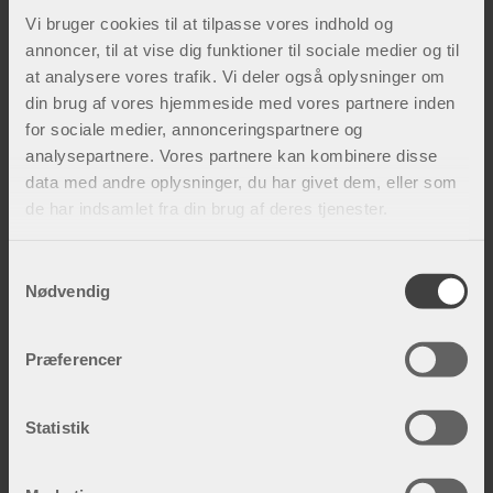
Vi bruger cookies til at tilpasse vores indhold og
annoncer, til at vise dig funktioner til sociale medier og til
at analysere vores trafik. Vi deler også oplysninger om
din brug af vores hjemmeside med vores partnere inden
for sociale medier, annonceringspartnere og
analysepartnere. Vores partnere kan kombinere disse
data med andre oplysninger, du har givet dem, eller som
de har indsamlet fra din brug af deres tjenester.
S
Nødvendig
a
m
Årsager til knæsmerter
t
Et knæproblem opstår ofte i forbindelse med
Præferencer
y
overbelastning eller skade. Ikke sjældent er det
k
meniskerne, sidebåndene eller forreste korsbånd,
k
Statistik
der er b...
e
v