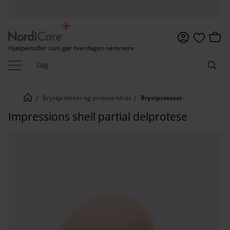
Menu
Indkø
Hjælpemidler som gør hverdagen nemmere
Favoritter
Brystproteser og protese-bh'er
Brystproteser
Impressions shell partial delprotese