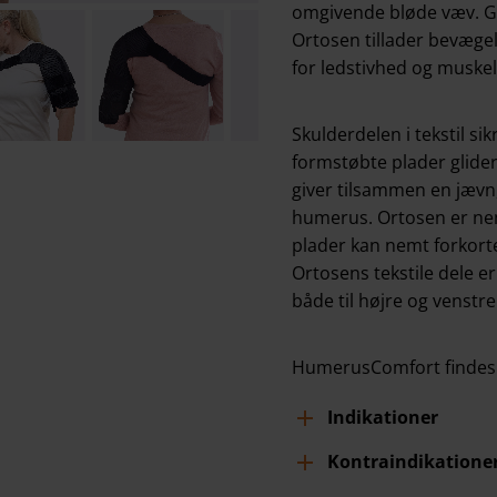
omgivende bløde væv. Gi
Ortosen tillader bevægel
for ledstivhed og muskel
Skulderdelen i tekstil si
formstøbte plader glider
giver tilsammen en jævn
humerus. Ortosen er nem
plader kan nemt forkorte
Ortosens tekstile dele er
både til højre og venst
HumerusComfort findes o
Indikationer
Kontraindikatione