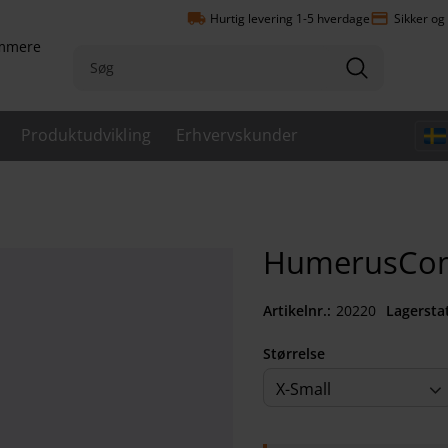
local_shipping
payment
Hurtig levering 1-5 hverdage
Sikker og
emmere
Produktudvikling
Erhvervskunder
HumerusComf
Artikelnr.
202200030
Lagersta
Størrelse
X-Small