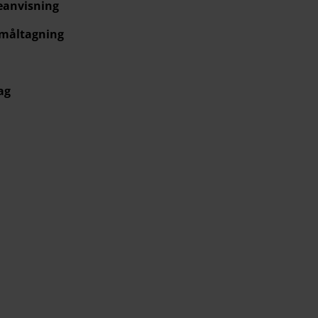
eanvisning
 måltagning
ag