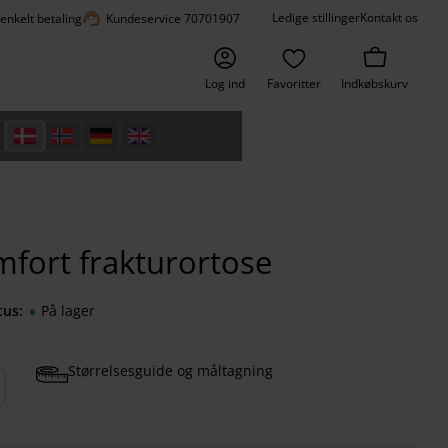
support_agent
Ledige stillinger
Kontakt os
 enkelt betaling
Kundeservice 70701907
Log ind
Favoritter
Indkøbskurv
ort frakturortose
tus
På lager
Størrelsesguide og måltagning