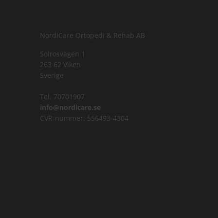
NordiCare Ortopedi & Rehab AB
Solrosvägen 1
263 62 Viken
Sverige
Tel. 70701907
info@nordicare.se
CVR-nummer: 556493-4304