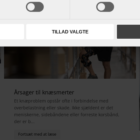
TILLAD VALGTE
Årsager til knæsmerter
Et knæproblem opstår ofte i forbindelse med
overbelastning eller skade. Ikke sjældent er det
meniskerne, sidebåndene eller forreste korsbånd,
der er b...