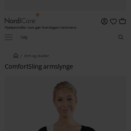
Menu
Indkø
Hjælpemidler som gør hverdagen nemmere
Favoritter
Arm og skulder
ComfortSling armslynge