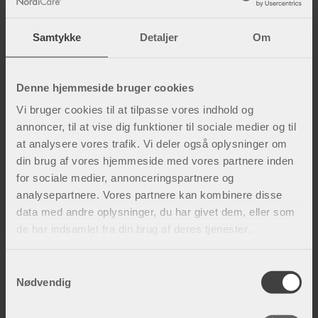
Samtykke
Detaljer
Om
Kompression efter æstetisk eller
rekonstruktiv plastikkirurgi
Denne hjemmeside bruger cookies
Som plastikkirurg, læge eller sygeplejerske inden for
Vi bruger cookies til at tilpasse vores indhold og
æstetisk kirurgi ønsker du at give dine patienter den
annoncer, til at vise dig funktioner til sociale medier og til
bedst mulige helhedsoplevelse. I forbindel...
at analysere vores trafik. Vi deler også oplysninger om
din brug af vores hjemmeside med vores partnere inden
for sociale medier, annonceringspartnere og
analysepartnere. Vores partnere kan kombinere disse
data med andre oplysninger, du har givet dem, eller som
de har indsamlet fra din brug af deres tjenester.
S
Nødvendig
a
m