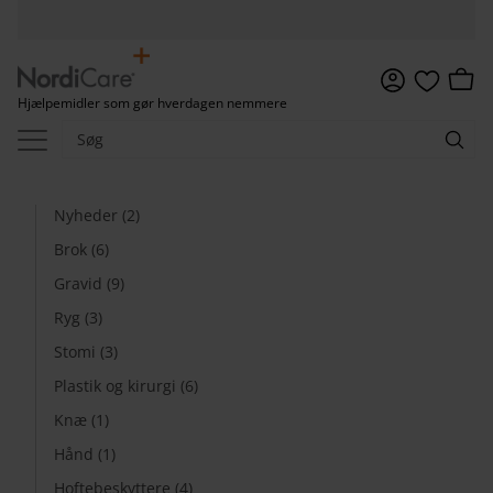
Menu
Indkø
Hjælpemidler som gør hverdagen nemmere
Favoritter
Nyheder (2)
Brok (6)
Gravid (9)
Ryg (3)
Stomi (3)
Plastik og kirurgi (6)
Knæ (1)
Hånd (1)
Hoftebeskyttere (4)