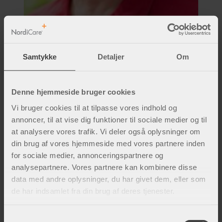
Samtykke
Detaljer
Om
Kerstin Holm er specialfysioterapeut i
obstetrik og gynækologi hos Team Aktiv og
Denne hjemmeside bruger cookies
arbejder hovedsageligt med behandling og
Vi bruger cookies til at tilpasse vores indhold og
oplæring af gravide. Hun mener, at kvaliteten
annoncer, til at vise dig funktioner til sociale medier og til
og støtten af bæltet er vigtig. "Mange gravide
at analysere vores trafik. Vi deler også oplysninger om
kvinder med bækkensmerter oplever, at et
din brug af vores hjemmeside med vores partnere inden
for sociale medier, annonceringspartnere og
stabiliserende bækkenbælte giver dig
analysepartnere. Vores partnere kan kombinere disse
mulighed for at være aktiv uden øgede
data med andre oplysninger, du har givet dem, eller som
bækkensmerter, eller oplevelse af reducerede
de har indsamlet fra din brug af deres tjenester.
bækkensmerter. Jeg plejer at råde disse
patienter til at bruge NordiCares bælter, fordi
S