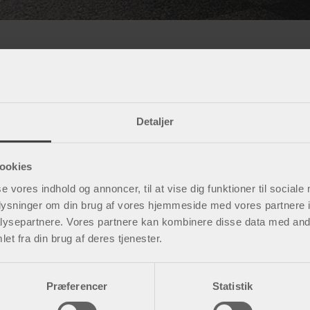
ubehag ved lyskebrok
Detaljer
r sig som en blød, synlig bule i huden nær lysken
bbes tilbage og forsvinder normalt, når man lig
ookies
se vores indhold og annoncer, til at vise dig funktioner til sociale
 tilfælde giver lyskebrok et let ubehag med en følelse af ty
oplysninger om din brug af vores hjemmeside med vores partnere i
ndende fornemmelse og kan også give lidt smerte i maven ell
ysepartnere. Vores partnere kan kombinere disse data med andr
 frem. Smerten og udbulingen kan ofte blive værre, når man 
et fra din brug af deres tjenester.
Præferencer
Statistik