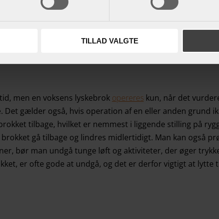
kraftige smerter, kan der være opstået et såkaldt indeklemt
uligt.
TILLAD VALGTE
tid, men en voksens lyskebrok
opereres
kun, når det vurdere
 Det gælder også, hvis operation af en eller anden grund ik
brokket tilbage, hvilket er nemmest i liggende stilling på 
rokket gå tilbage og lindres midlertidigt. Man kan også prøv
gener, bør man undgå tunge løft og aktiviteter, der øger tryk
kket, er ofte gode at undgå, og det er derfor vigtigt at lytte