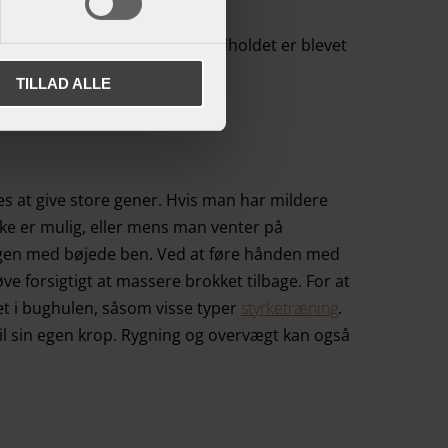
 lyskebrok. Det betyder, at indholdet er blevet
TILLAD ALLE
s at give store gener. Hvis man har mildere
ke er mulig, eller mens man venter på
ryggen med bøjede ben. Ved at føre hånden med
e forsigtigt at massere brokket tilbage. For at
ket i bughulen, såsom visse typer
styrketræning
.
 til sin egen krop. Rygning og overvægt kan også