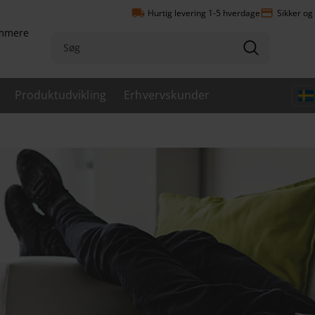
local_shipping
payment
Hurtig levering 1-5 hverdage
Sikker og
emmere
Produktudvikling
Erhvervskunder