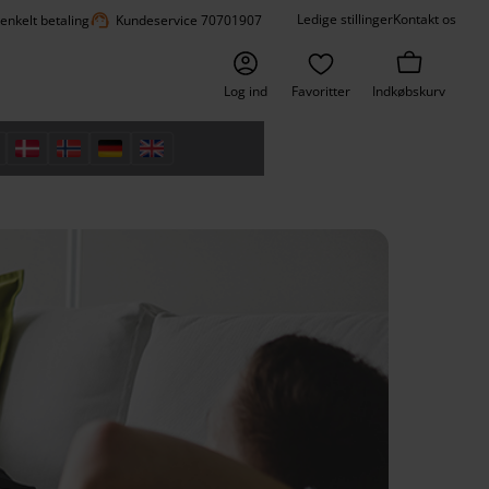
support_agent
Ledige stillinger
Kontakt os
 enkelt betaling
Kundeservice 70701907
Log ind
Favoritter
Indkøbskurv