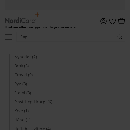
Menu
Indkø
Hjælpemidler som gør hverdagen nemmere
Favoritter
Nyheder (2)
Brok (6)
Gravid (9)
Ryg (3)
Stomi (3)
Plastik og kirurgi (6)
Knæ (1)
Hånd (1)
Hoftebeskyttere (4)