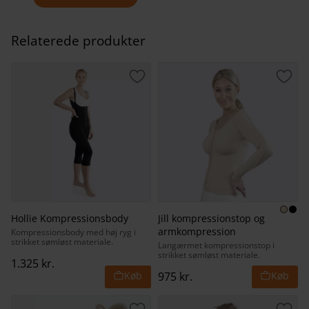
Relaterede produkter
Gem som favorit
Gem 
Hollie Kompressionsbody
Jill kompressionstop og
armkompression
Kompressionsbody med høj ryg i
strikket sømløst materiale.
Langærmet kompressionstop i
strikket sømløst materiale.
1.325
kr.
975
kr.