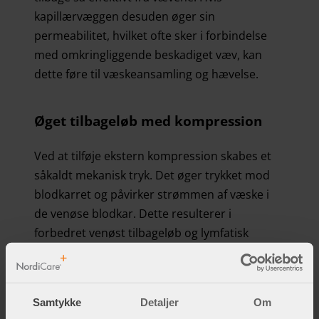
kapillærvæggen desuden øger sin
permeabilitet, hvilket ofte sker i forbindelse
med omkringliggende beskadiget væv, kan
dette føre til væskeansamling og hævelse.
Øget tilbageløb med kompression
Ved at tilføje ekstern kompression skabes et
såkaldt mekanisk tryk. Det øger trykket mod
blodkarret og påvirker strømmen af væske i
de venøse blodkar. Dette resulterer i
forbedret venøst tilbageløb og lymfatisk
dræning. Trykket fremmer også absorptionen
af væske til lymfekarrene. Risikoen for
overskydende væske, der samler sig i det
Samtykke
Detaljer
Om
opererede område, mindskes ved at trykke på