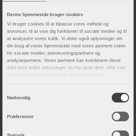
blodkar og lymfekar.
Denne hjemmeside bruger cookies
Kompressionen medfører således en øget
Vi bruger cookies til at tilpasse vores indhold og
væskestrøm, hvilket resulterer i mindre væske
annoncer, til at vise dig funktioner til sociale medier og til
i vævet og reduceret hævelse. Bortskaffelse af
at analysere vores trafik. Vi deler også oplysninger om
affaldsstoffer og kuldioxid bliver mere effektiv,
din brug af vores hjemmeside med vores partnere inden
hvilket fremmer helingsprocessen og
for sociale medier, annonceringspartnere og
minimerer risikoen for f.eks. infektioner og
analysepartnere. Vores partnere kan kombinere disse
data med andre oplysninger, du har givet dem, eller som
vævsnekrose. Støtten til det opererede
de har indsamlet fra din brug af deres tjenester.
område reducerer belastningen på de
beskadigede væv, hvilket medfører mindre
S
smerte og bedre mobilitet under helingen.
Nødvendig
a
Bedre mobilitet reducerer også risikoen for
m
blodpropper efter en operation, og dermed
t
Præferencer
bidrager kompression til at mindske
y
komplikationer efter kirurgiske indgreb. Det er
k
dog vigtigt at bruge kompression på en
k
Statistik