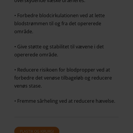
overskydende væske dræneres.
• Forbedre blodcirkulationen ved at lette
blodstrømmen til og fra det opererede
område.
• Give støtte og stabilitet til vævene i det
opererede område.
• Reducere risikoen for blodpropper ved at
forbedre det venøse tilbageløb og reducere
venøs stase.
• Fremme sårheling ved at reducere hævelse.
PLASTIK OG KIRURGI