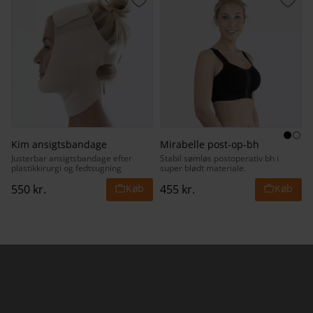
Gem som favorit
Gem 
Kim ansigtsbandage
Mirabelle post-op-bh
Justerbar ansigtsbandage efter
Stabil sømløs postoperativ bh i
plastikkirurgi og fedtsugning
super blødt materiale.
550
kr.
455
kr.