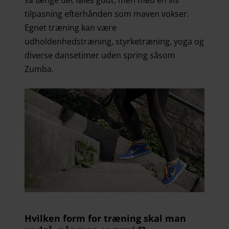
så længe det føles godt, men med en vis
tilpasning efterhånden som maven vokser.
Egnet træning kan være
udholdenhedstræning, styrketræning, yoga og
diverse dansetimer uden spring såsom
Zumba.
Hvilken form for træning skal man