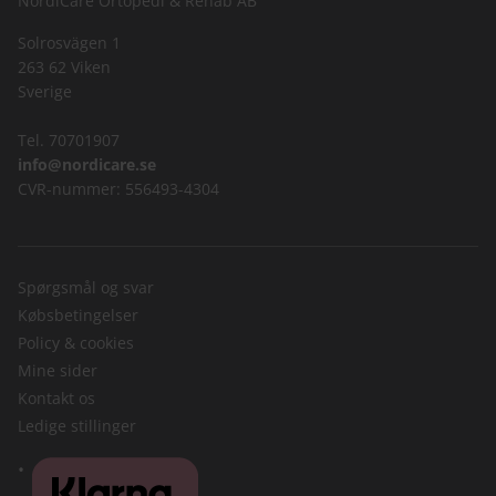
NordiCare Ortopedi & Rehab AB
Solrosvägen 1
263 62 Viken
Sverige
Tel. 70701907
info@nordicare.se
CVR-nummer: 556493-4304
Spørgsmål og svar
Købsbetingelser
Policy & cookies
Mine sider
Kontakt os
Ledige stillinger