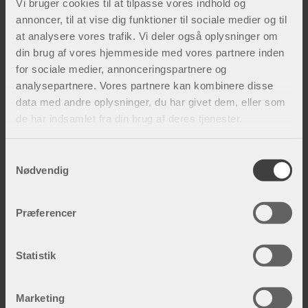
Vi bruger cookies til at tilpasse vores indhold og
for meget?
annoncer, til at vise dig funktioner til sociale medier og til
De fleste aborter sker uden kendt årsag og
at analysere vores trafik. Vi deler også oplysninger om
ville være sket, selvom du ikke havde trænet.
din brug af vores hjemmeside med vores partnere inden
for sociale medier, annonceringspartnere og
Fordelene og sundhedsmæssige fordele ved
analysepartnere. Vores partnere kan kombinere disse
motion under graviditeten opvejer risikoen for
data med andre oplysninger, du har givet dem, eller som
abort.
de har indsamlet fra din brug af deres tjenester.
Hvor ofte og hvor længe skal du
S
træne, når du er gravid?
Nødvendig
a
m
Hvor længe du kan træne afhænger af, hvilken
t
træningsform du vælger, og hvordan du
Præferencer
y
oplever træningen. Du kan lade
k
træningspassene vare mellem 30-60 minutter.
k
Statistik
Tilpas intensiteten til sessionens længde og
e
træn på et medium intensitetsniveau, dvs.
v
Marketing
overskrid ikke 160 pulsslag/minut. Hvis du ikke
a